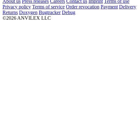
About us
Press releases
Careers
Contact us
Imprint
Terms of use
Privacy policy
Terms of service
Order revocation
Payment
Delivery
Returns
Doxygen
Bugtracker
Debug
©2026 ANVILEX LLC